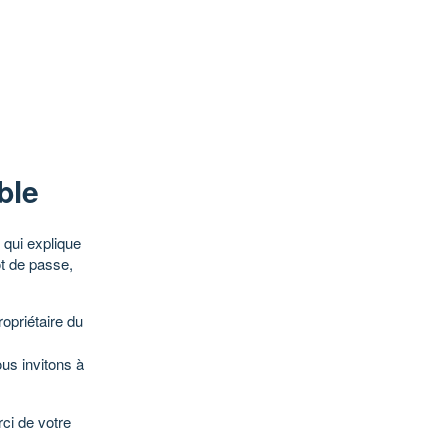
ble
qui explique
ot de passe,
opriétaire du
ous invitons à
ci de votre