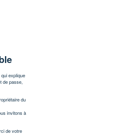
ble
qui explique
ot de passe,
opriétaire du
ous invitons à
ci de votre