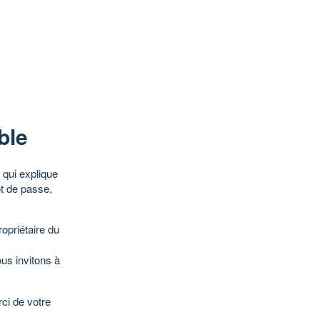
ble
qui explique
ot de passe,
opriétaire du
ous invitons à
ci de votre