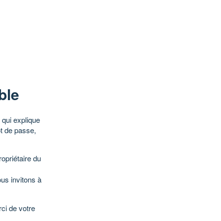
ble
qui explique
ot de passe,
opriétaire du
ous invitons à
ci de votre