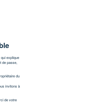
ble
qui explique
ot de passe,
opriétaire du
ous invitons à
ci de votre